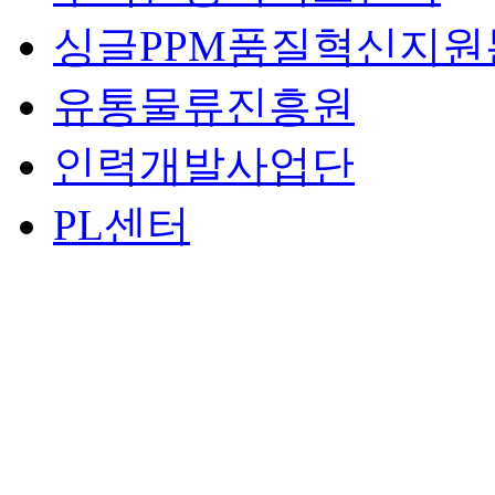
싱글PPM품질혁신지원
유통물류진흥원
인력개발사업단
PL센터