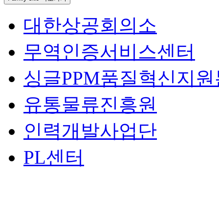
대한상공회의소
무역인증서비스센터
싱글PPM품질혁신지원
유통물류진흥원
인력개발사업단
PL센터