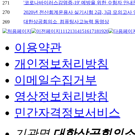
'코로나바이러스감염증-19' 예방을 위한 수험자 안내
271
270
2020년 전산회계운용사 실기시험 2급, 3급 모의고사
대한상공회의소_컴퓨팅사고능력 동영상
269
11
12
13
14
15
16
17
18
19
20
이용약관
개인정보처리방침
이메일수집거부
영상정보처리방침
민간자격정보서비스
기관명
대한상공회의소