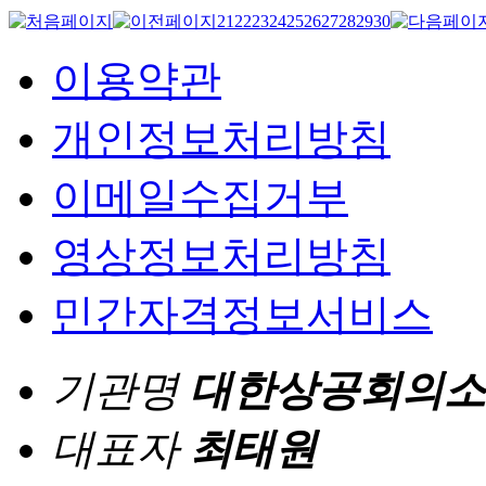
21
22
23
24
25
26
27
28
29
30
이용약관
개인정보처리방침
이메일수집거부
영상정보처리방침
민간자격정보서비스
기관명
대한상공회의소
대표자
최태원