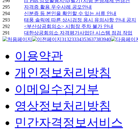
296
IT Plus 정보활용지식(필기) 시험 운영체제 변경건
295
자격증 활용 우수사례 공모안내
294
신분증 등 본인을 확인할 수 있는 서류 안내
293
태풍 솔릭에 따른 상시검정 응시 유의사항 안내 공지
292
<부산상공회의소> 시험장 주차 불가 안내
291
대한상공회의소 자격평가사업단 시스템 점검 작업
31
32
33
34
35
36
37
38
39
40
이용약관
개인정보처리방침
이메일수집거부
영상정보처리방침
민간자격정보서비스