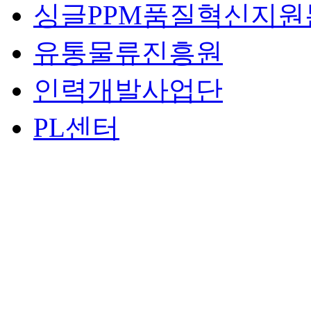
싱글PPM품질혁신지원
유통물류진흥원
인력개발사업단
PL센터