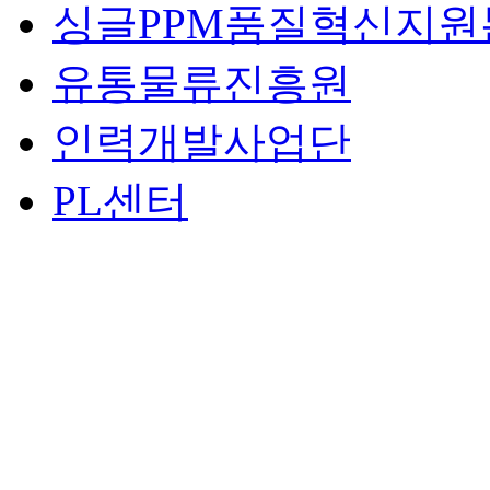
싱글PPM품질혁신지원
유통물류진흥원
인력개발사업단
PL센터