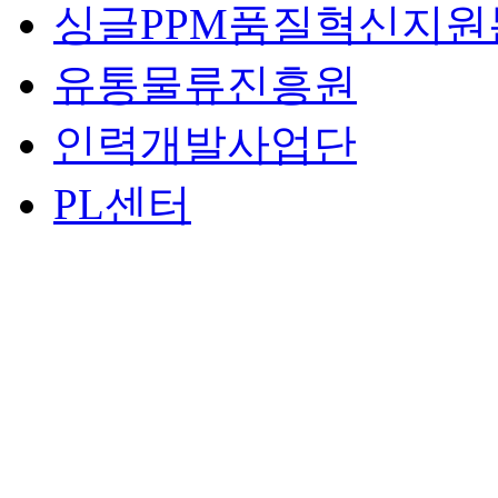
싱글PPM품질혁신지원
유통물류진흥원
인력개발사업단
PL센터