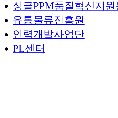
싱글PPM품질혁신지원
유통물류진흥원
인력개발사업단
PL센터