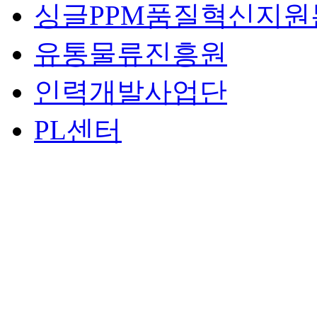
싱글PPM품질혁신지원
유통물류진흥원
인력개발사업단
PL센터