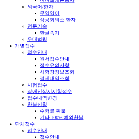
전산회계운용사
외국어/한자
무역영어
상공회의소 한자
전문기술
한글속기
우대법령
개별접수
접수안내
원서접수안내
접수유의사항
시험장정보조회
결제내역조회
시험접수
장애인상시시험접수
접수내역변경
환불신청
수험료 환불
기타 100% 예외환불
단체접수
접수안내
접수안내