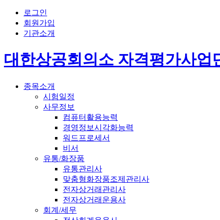
로그인
회원가입
기관소개
대한상공회의소 자격평가사업
종목소개
시험일정
사무정보
컴퓨터활용능력
경영정보시각화능력
워드프로세서
비서
유통/화장품
유통관리사
맞춤형화장품조제관리사
전자상거래관리사
전자상거래운용사
회계/세무