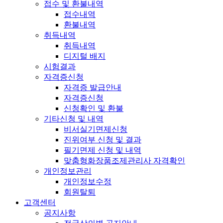
접수 및 환불내역
접수내역
환불내역
취득내역
취득내역
디지털 배지
시험결과
자격증신청
자격증 발급안내
자격증신청
신청확인 및 환불
기타신청 및 내역
비서실기면제신청
진위여부 신청 및 결과
필기면제 신청 및 내역
맞춤형화장품조제관리사 자격확인
개인정보관리
개인정보수정
회원탈퇴
고객센터
공지사항