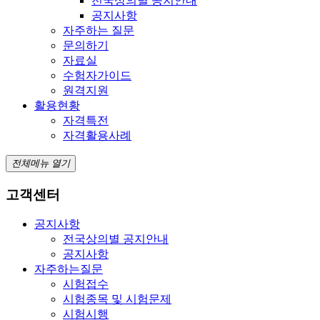
전국상의별 공지안내
공지사항
자주하는 질문
문의하기
자료실
수험자가이드
원격지원
활용현황
자격특전
자격활용사례
전체메뉴 열기
고객센터
공지사항
전국상의별 공지안내
공지사항
자주하는질문
시험접수
시험종목 및 시험문제
시험시행