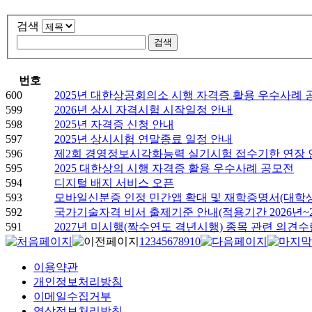
검색
번호
600
2025년 대한상공회의소 시행 자격증 활용 우수사례 
599
2026년 상시 자격시험 시작일정 안내
598
2025년 자격증 신청 안내
597
2025년 상시시험 연말종료 일정 안내
596
제2회 경영정보시각화능력 실기시험 접수기한 연장 
595
2025 대한상의 시행 자격증 활용 우수사례 공모전
594
디지털 배지 서비스 오픈
593
모바일신분증 인정 민간앱 확대 및 재학증명서(대학생
592
국가기술자격 비서 출제기준 안내(적용기간 2026년~2
591
2027년 미시행(짝수연도 격년시행) 종목 관련 의견수
1
2
3
4
5
6
7
8
9
10
이용약관
개인정보처리방침
이메일수집거부
영상정보처리방침