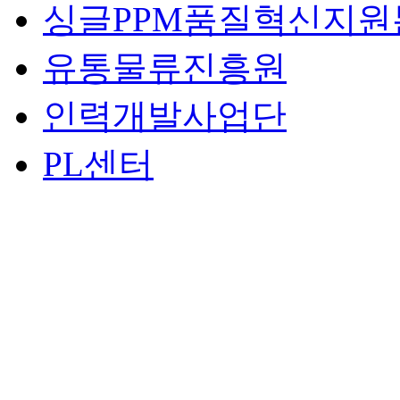
싱글PPM품질혁신지원
유통물류진흥원
인력개발사업단
PL센터