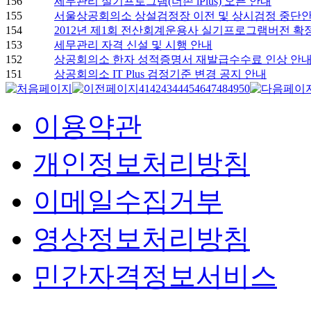
156
세무관리 실기프로그램(더존 iPlus) 오픈 안내
155
서울상공회의소 상설검정장 이전 및 상시검정 중단
154
2012년 제1회 전산회계운용사 실기프로그램버전 확
153
세무관리 자격 신설 및 시행 안내
152
상공회의소 한자 성적증명서 재발급수수료 인상 안
151
상공회의소 IT Plus 검정기준 변경 공지 안내
41
42
43
44
45
46
47
48
49
50
이용약관
개인정보처리방침
이메일수집거부
영상정보처리방침
민간자격정보서비스