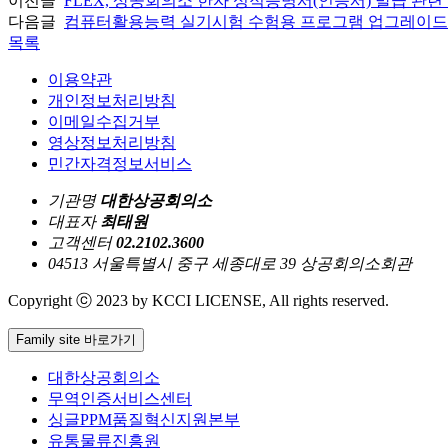
이전글
FLEX, 상공회의소 한자 성적증명서(인증서) 발급 관련
다음글
컴퓨터활용능력 실기시험 수험용 프로그램 업그레이드
목록
이용약관
개인정보처리방침
이메일수집거부
영상정보처리방침
민간자격정보서비스
기관명
대한상공회의소
대표자
최태원
고객센터
02.2102.3600
04513 서울특별시 중구 세종대로 39 상공회의소회관
Copyright ⓒ 2023 by KCCI LICENSE, All rights reserved.
Family site 바로가기
대한상공회의소
무역인증서비스센터
싱글PPM품질혁신지원본부
유통물류진흥원