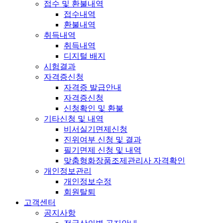
접수 및 환불내역
접수내역
환불내역
취득내역
취득내역
디지털 배지
시험결과
자격증신청
자격증 발급안내
자격증신청
신청확인 및 환불
기타신청 및 내역
비서실기면제신청
진위여부 신청 및 결과
필기면제 신청 및 내역
맞춤형화장품조제관리사 자격확인
개인정보관리
개인정보수정
회원탈퇴
고객센터
공지사항