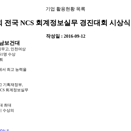
기업 활용현황 목록
회 전국 NCS 회계정보실무 경진대회 시상식
작성일 : 2016-09-12
동남보건대
천세무고, 인천여상
51명 수상
겨뤄
에서 최고 능력을
고 기획재정부,
 NCS 회계정보실무
대 최대
명이 수상의