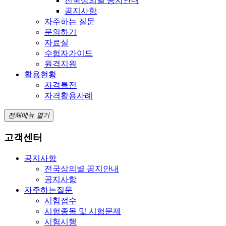
전국상의별 공지안내
공지사항
자주하는 질문
문의하기
자료실
수험자가이드
원격지원
활용현황
자격특전
자격활용사례
전체메뉴 열기
고객센터
공지사항
전국상의별 공지안내
공지사항
자주하는질문
시험접수
시험종목 및 시험문제
시험시행