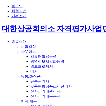
로그인
회원가입
기관소개
대한상공회의소 자격평가사업
종목소개
시험일정
사무정보
컴퓨터활용능력
경영정보시각화능력
워드프로세서
비서
유통/화장품
유통관리사
맞춤형화장품조제관리사
전자상거래관리사
전자상거래운용사
회계/세무