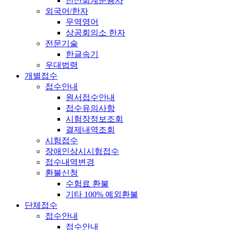
전산회계운용사
외국어/한자
무역영어
상공회의소 한자
전문기술
한글속기
우대법령
개별접수
접수안내
원서접수안내
접수유의사항
시험장정보조회
결제내역조회
시험접수
장애인상시시험접수
접수내역변경
환불신청
수험료 환불
기타 100% 예외환불
단체접수
접수안내
접수안내