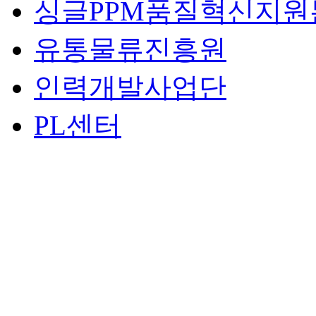
싱글PPM품질혁신지원
유통물류진흥원
인력개발사업단
PL센터