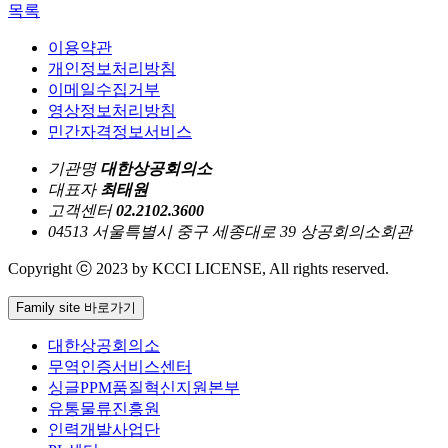
목록
이용약관
개인정보처리방침
이메일수집거부
영상정보처리방침
민간자격정보서비스
기관명
대한상공회의소
대표자
최태원
고객센터
02.2102.3600
04513 서울특별시 중구 세종대로 39 상공회의소회관
Copyright ⓒ 2023 by KCCI LICENSE, All rights reserved.
Family site 바로가기
대한상공회의소
무역인증서비스센터
싱글PPM품질혁신지원본부
유통물류진흥원
인력개발사업단