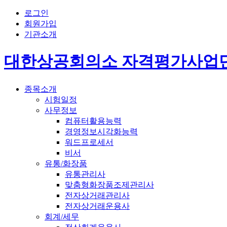
로그인
회원가입
기관소개
대한상공회의소 자격평가사업
종목소개
시험일정
사무정보
컴퓨터활용능력
경영정보시각화능력
워드프로세서
비서
유통/화장품
유통관리사
맞춤형화장품조제관리사
전자상거래관리사
전자상거래운용사
회계/세무