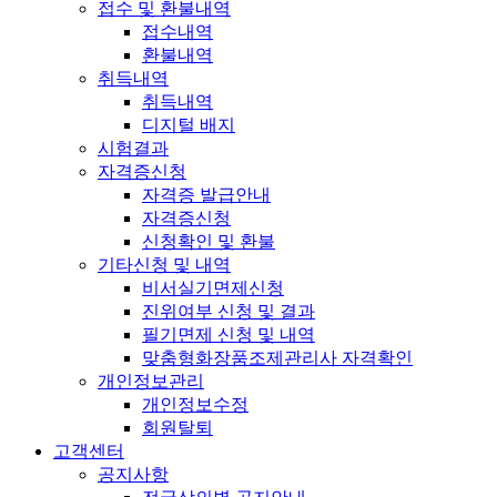
접수 및 환불내역
접수내역
환불내역
취득내역
취득내역
디지털 배지
시험결과
자격증신청
자격증 발급안내
자격증신청
신청확인 및 환불
기타신청 및 내역
비서실기면제신청
진위여부 신청 및 결과
필기면제 신청 및 내역
맞춤형화장품조제관리사 자격확인
개인정보관리
개인정보수정
회원탈퇴
고객센터
공지사항