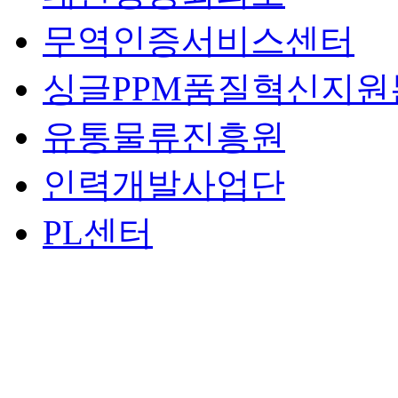
무역인증서비스센터
싱글PPM품질혁신지원
유통물류진흥원
인력개발사업단
PL센터