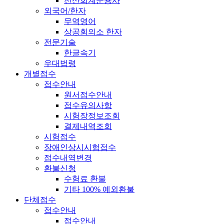
전산회계운용사
외국어/한자
무역영어
상공회의소 한자
전문기술
한글속기
우대법령
개별접수
접수안내
원서접수안내
접수유의사항
시험장정보조회
결제내역조회
시험접수
장애인상시시험접수
접수내역변경
환불신청
수험료 환불
기타 100% 예외환불
단체접수
접수안내
접수안내