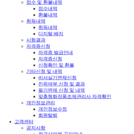
접수 및 환불내역
접수내역
환불내역
취득내역
취득내역
디지털 배지
시험결과
자격증신청
자격증 발급안내
자격증신청
신청확인 및 환불
기타신청 및 내역
비서실기면제신청
진위여부 신청 및 결과
필기면제 신청 및 내역
맞춤형화장품조제관리사 자격확인
개인정보관리
개인정보수정
회원탈퇴
고객센터
공지사항