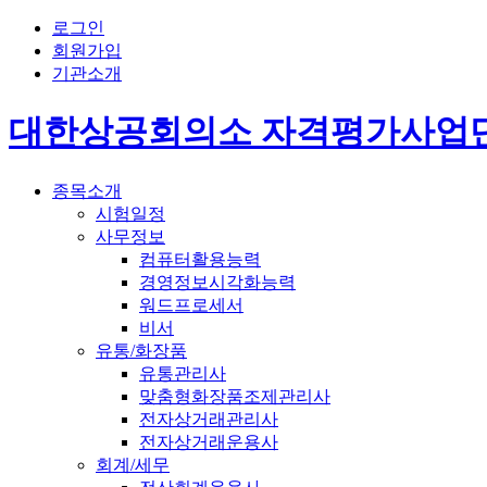
로그인
회원가입
기관소개
대한상공회의소 자격평가사업
종목소개
시험일정
사무정보
컴퓨터활용능력
경영정보시각화능력
워드프로세서
비서
유통/화장품
유통관리사
맞춤형화장품조제관리사
전자상거래관리사
전자상거래운용사
회계/세무