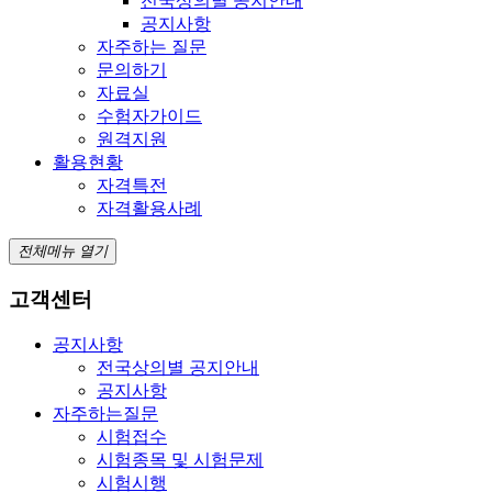
전국상의별 공지안내
공지사항
자주하는 질문
문의하기
자료실
수험자가이드
원격지원
활용현황
자격특전
자격활용사례
전체메뉴 열기
고객센터
공지사항
전국상의별 공지안내
공지사항
자주하는질문
시험접수
시험종목 및 시험문제
시험시행