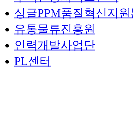
싱글PPM품질혁신지원
유통물류진흥원
인력개발사업단
PL센터