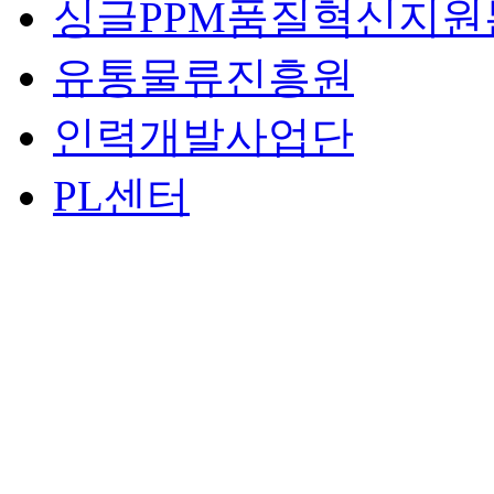
싱글PPM품질혁신지원
유통물류진흥원
인력개발사업단
PL센터