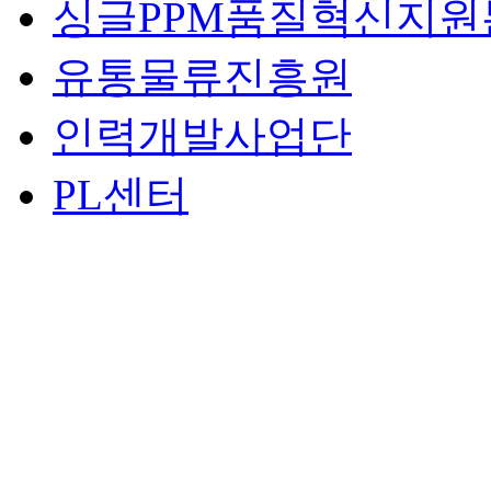
싱글PPM품질혁신지원
유통물류진흥원
인력개발사업단
PL센터