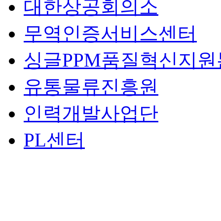
대한상공회의소
무역인증서비스센터
싱글PPM품질혁신지원
유통물류진흥원
인력개발사업단
PL센터