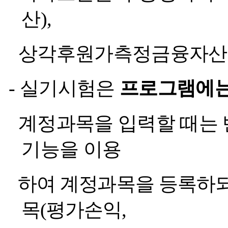
산
),
상각후원가측정금융자산
-
실기시험은
프로그램에는
계정과목을 입력할 때는
기능을 이용
하여 계정
과목
을 등록하되
목
(
평가손익
,