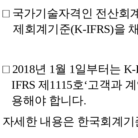
□
국가기술자격인 전산회
제회계기준
(K-IFRS)
을 
□
2018
년
1
월
1
일부터는
K-
IFRS
제
1115
호
‘
고객과 계
용해야 합니다
.
자세한 내용은 한국회계기