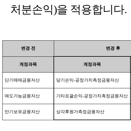
처분손익
)
을 적용합니다
.
변경 전
변경 후
계정과목
계정과목
단기매매금융자산
당기손익
-
공정가치측정금융자산
매도가능금융자산
기타포괄손익
-
공정가치측정금융자산
만기보유금융자산
상각후원가측정금융자산