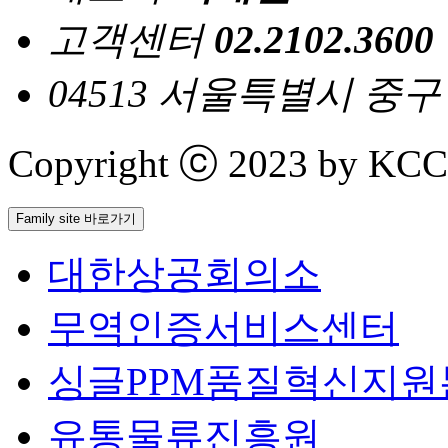
고객센터
02.2102.3600
04513 서울특별시 중
Copyright ⓒ 2023 by KCCI 
Family site 바로가기
대한상공회의소
무역인증서비스센터
싱글PPM품질혁신지원
유통물류진흥원