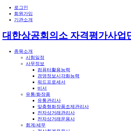
로그인
회원가입
기관소개
대한상공회의소 자격평가사업
종목소개
시험일정
사무정보
컴퓨터활용능력
경영정보시각화능력
워드프로세서
비서
유통/화장품
유통관리사
맞춤형화장품조제관리사
전자상거래관리사
전자상거래운용사
회계/세무