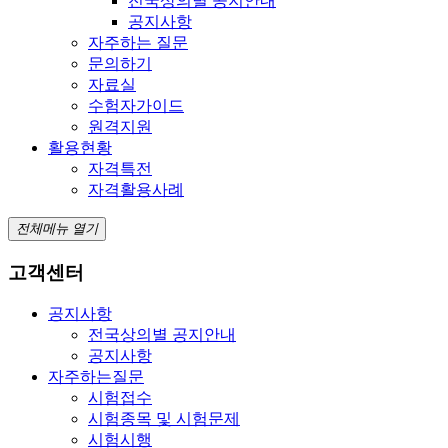
전국상의별 공지안내
공지사항
자주하는 질문
문의하기
자료실
수험자가이드
원격지원
활용현황
자격특전
자격활용사례
전체메뉴 열기
고객센터
공지사항
전국상의별 공지안내
공지사항
자주하는질문
시험접수
시험종목 및 시험문제
시험시행