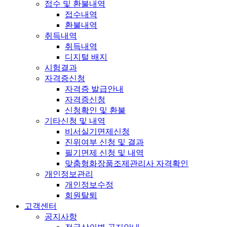
접수 및 환불내역
접수내역
환불내역
취득내역
취득내역
디지털 배지
시험결과
자격증신청
자격증 발급안내
자격증신청
신청확인 및 환불
기타신청 및 내역
비서실기면제신청
진위여부 신청 및 결과
필기면제 신청 및 내역
맞춤형화장품조제관리사 자격확인
개인정보관리
개인정보수정
회원탈퇴
고객센터
공지사항