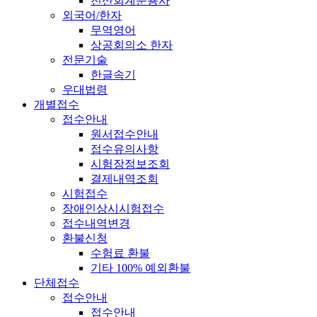
전산회계운용사
외국어/한자
무역영어
상공회의소 한자
전문기술
한글속기
우대법령
개별접수
접수안내
원서접수안내
접수유의사항
시험장정보조회
결제내역조회
시험접수
장애인상시시험접수
접수내역변경
환불신청
수험료 환불
기타 100% 예외환불
단체접수
접수안내
접수안내