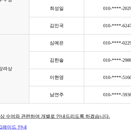
최성일
010-****-202
김민국
010-****-624
심예은
010-****-022
김한솔
010-****-298
장려상
이현영
010-****-516
남연주
010-****-593
 부상 수여와 관련하여 개별로 안내드리도록 하겠습니다.
그레이드 안내