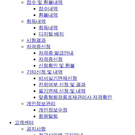
접수 및 환불내역
접수내역
환불내역
취득내역
취득내역
디지털 배지
시험결과
자격증신청
자격증 발급안내
자격증신청
신청확인 및 환불
기타신청 및 내역
비서실기면제신청
진위여부 신청 및 결과
필기면제 신청 및 내역
맞춤형화장품조제관리사 자격확인
개인정보관리
개인정보수정
회원탈퇴
고객센터
공지사항