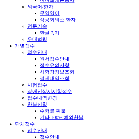
전산회계운용사
외국어/한자
무역영어
상공회의소 한자
전문기술
한글속기
우대법령
개별접수
접수안내
원서접수안내
접수유의사항
시험장정보조회
결제내역조회
시험접수
장애인상시시험접수
접수내역변경
환불신청
수험료 환불
기타 100% 예외환불
단체접수
접수안내
접수안내