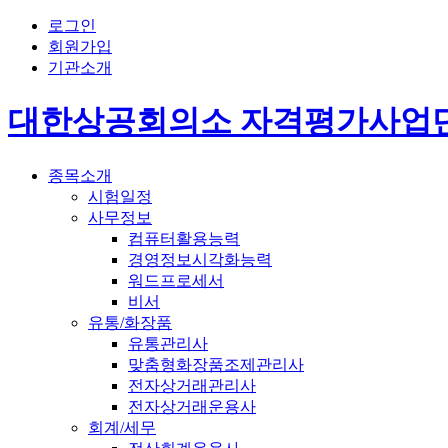
로그인
회원가입
기관소개
대한상공회의소 자격평가사업
종목소개
시험일정
사무정보
컴퓨터활용능력
경영정보시각화능력
워드프로세서
비서
유통/화장품
유통관리사
맞춤형화장품조제관리사
전자상거래관리사
전자상거래운용사
회계/세무