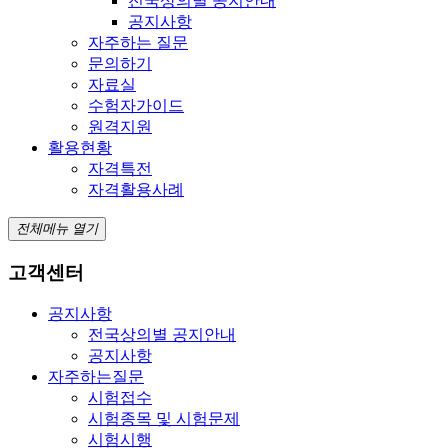
전국상의별 공지안내
공지사항
자주하는 질문
문의하기
자료실
수험자가이드
원격지원
활용현황
자격특전
자격활용사례
전체메뉴 열기
고객센터
공지사항
전국상의별 공지안내
공지사항
자주하는질문
시험접수
시험종목 및 시험문제
시험시행