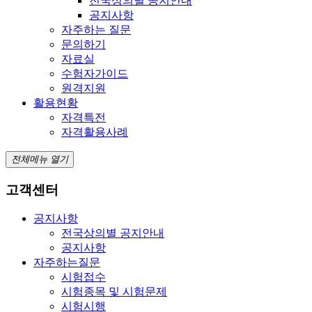
전국상의별 공지안내
공지사항
자주하는 질문
문의하기
자료실
수험자가이드
원격지원
활용현황
자격특전
자격활용사례
전체메뉴 열기
고객센터
공지사항
전국상의별 공지안내
공지사항
자주하는질문
시험접수
시험종목 및 시험문제
시험시행