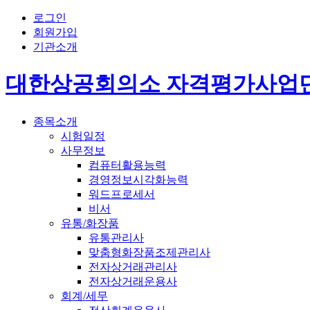
로그인
회원가입
기관소개
대한상공회의소 자격평가사업
종목소개
시험일정
사무정보
컴퓨터활용능력
경영정보시각화능력
워드프로세서
비서
유통/화장품
유통관리사
맞춤형화장품조제관리사
전자상거래관리사
전자상거래운용사
회계/세무