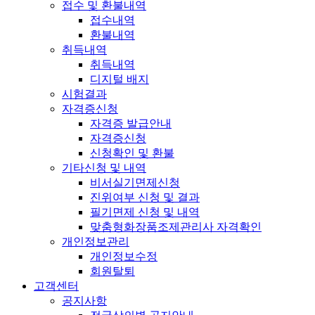
접수 및 환불내역
접수내역
환불내역
취득내역
취득내역
디지털 배지
시험결과
자격증신청
자격증 발급안내
자격증신청
신청확인 및 환불
기타신청 및 내역
비서실기면제신청
진위여부 신청 및 결과
필기면제 신청 및 내역
맞춤형화장품조제관리사 자격확인
개인정보관리
개인정보수정
회원탈퇴
고객센터
공지사항