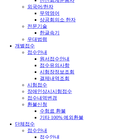
전산회계운용사
외국어/한자
무역영어
상공회의소 한자
전문기술
한글속기
우대법령
개별접수
접수안내
원서접수안내
접수유의사항
시험장정보조회
결제내역조회
시험접수
장애인상시시험접수
접수내역변경
환불신청
수험료 환불
기타 100% 예외환불
단체접수
접수안내
접수안내