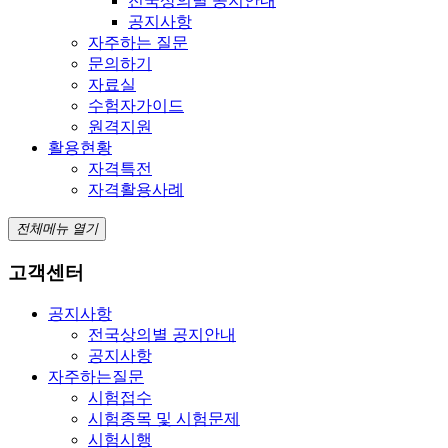
전국상의별 공지안내
공지사항
자주하는 질문
문의하기
자료실
수험자가이드
원격지원
활용현황
자격특전
자격활용사례
전체메뉴 열기
고객센터
공지사항
전국상의별 공지안내
공지사항
자주하는질문
시험접수
시험종목 및 시험문제
시험시행