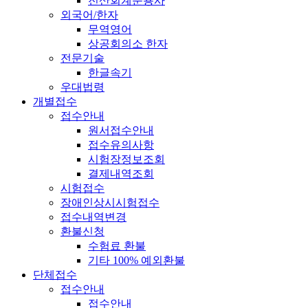
전산회계운용사
외국어/한자
무역영어
상공회의소 한자
전문기술
한글속기
우대법령
개별접수
접수안내
원서접수안내
접수유의사항
시험장정보조회
결제내역조회
시험접수
장애인상시시험접수
접수내역변경
환불신청
수험료 환불
기타 100% 예외환불
단체접수
접수안내
접수안내