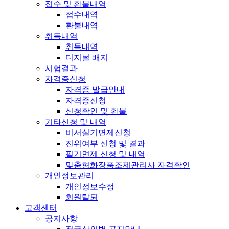
접수 및 환불내역
접수내역
환불내역
취득내역
취득내역
디지털 배지
시험결과
자격증신청
자격증 발급안내
자격증신청
신청확인 및 환불
기타신청 및 내역
비서실기면제신청
진위여부 신청 및 결과
필기면제 신청 및 내역
맞춤형화장품조제관리사 자격확인
개인정보관리
개인정보수정
회원탈퇴
고객센터
공지사항