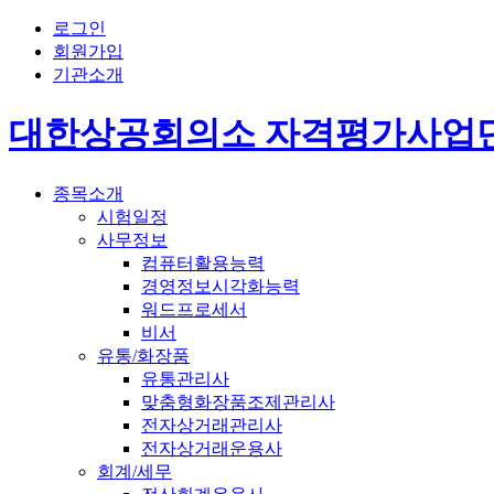
로그인
회원가입
기관소개
대한상공회의소 자격평가사업
종목소개
시험일정
사무정보
컴퓨터활용능력
경영정보시각화능력
워드프로세서
비서
유통/화장품
유통관리사
맞춤형화장품조제관리사
전자상거래관리사
전자상거래운용사
회계/세무