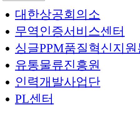
대한상공회의소
무역인증서비스센터
싱글PPM품질혁신지원
유통물류진흥원
인력개발사업단
PL센터