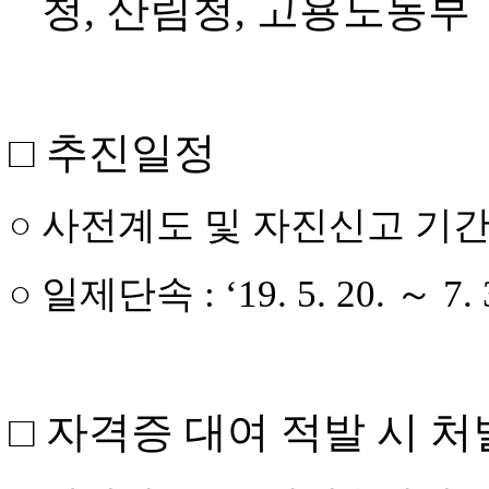
청
,
산림청
,
고용노동부
□
추진일정
○
사전계도 및 자진신고 기
○
일제단속
:
‘
19. 5. 20.
～
7. 
□
자격증 대여 적발 시 처