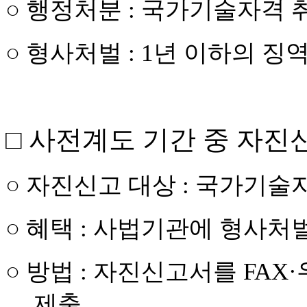
○
행정처분
:
국가기술자격 취
○
형사처벌
: 1
년 이하의 징
□
사전계도 기간 중 자진
○
자진신고 대상
:
국가기술자
○
혜택
:
사법기관에 형사처벌
○
방법
:
자진신고서를
FAX·
제출