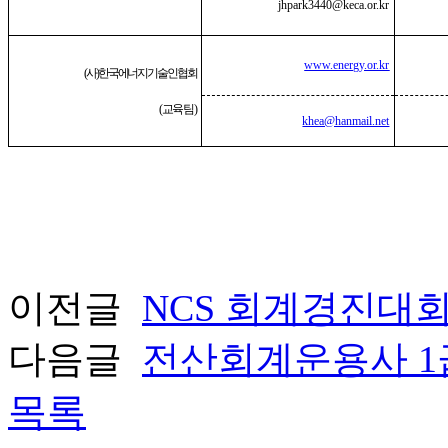
jhpark3440@keca.or.kr
www.energy.or.kr
(
사
)
한국에너지기술인협회
(
교육팀
)
khea@hanmail.net
이전글
NCS 회계경진대
다음글
전산회계운용사 1
목록