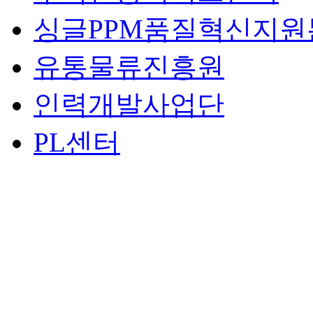
싱글PPM품질혁신지원
유통물류진흥원
인력개발사업단
PL센터