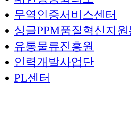
무역인증서비스센터
싱글PPM품질혁신지원
유통물류진흥원
인력개발사업단
PL센터