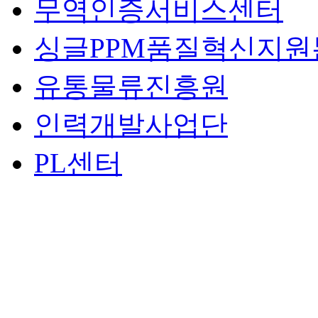
무역인증서비스센터
싱글PPM품질혁신지원
유통물류진흥원
인력개발사업단
PL센터