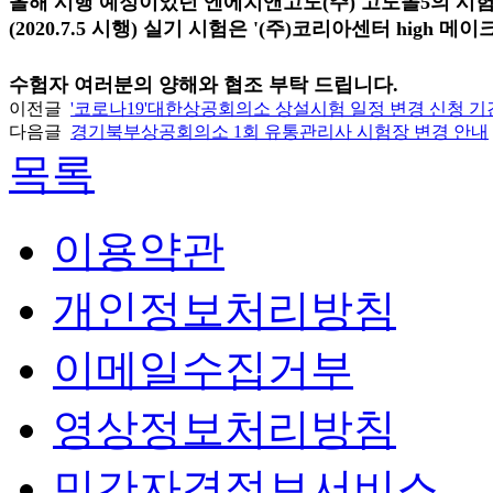
올해 시행 예정이었던 엔에치앤고도
(
주
)
고도몰
5
의 시
(2020.7.5
시행
)
실기 시험은
'(
주
)
코리아센터
high
메이
수험자 여러분의 양해와 협조 부탁 드립니다
.
이전글
'코로나19'대한상공회의소 상설시험 일정 변경 신청 기
다음글
경기북부상공회의소 1회 유통관리사 시험장 변경 안내
목록
이용약관
개인정보처리방침
이메일수집거부
영상정보처리방침
민간자격정보서비스