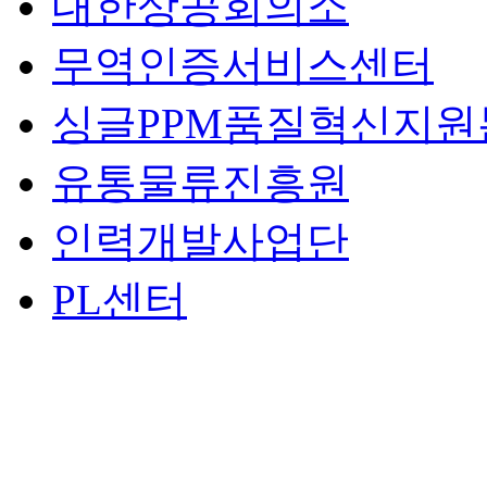
대한상공회의소
무역인증서비스센터
싱글PPM품질혁신지원
유통물류진흥원
인력개발사업단
PL센터