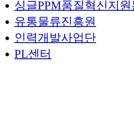
싱글PPM품질혁신지원
유통물류진흥원
인력개발사업단
PL센터