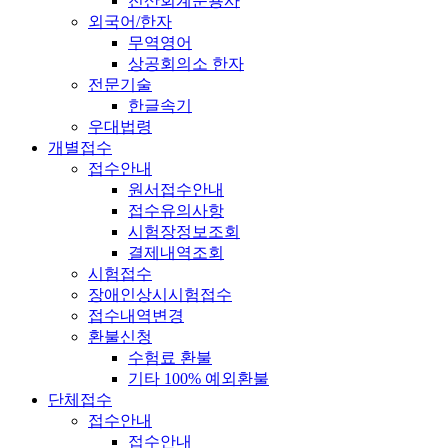
전산회계운용사
외국어/한자
무역영어
상공회의소 한자
전문기술
한글속기
우대법령
개별접수
접수안내
원서접수안내
접수유의사항
시험장정보조회
결제내역조회
시험접수
장애인상시시험접수
접수내역변경
환불신청
수험료 환불
기타 100% 예외환불
단체접수
접수안내
접수안내