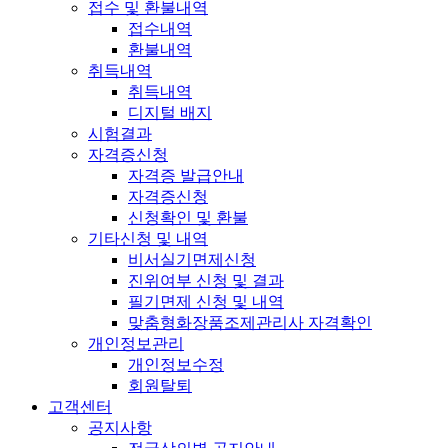
접수 및 환불내역
접수내역
환불내역
취득내역
취득내역
디지털 배지
시험결과
자격증신청
자격증 발급안내
자격증신청
신청확인 및 환불
기타신청 및 내역
비서실기면제신청
진위여부 신청 및 결과
필기면제 신청 및 내역
맞춤형화장품조제관리사 자격확인
개인정보관리
개인정보수정
회원탈퇴
고객센터
공지사항