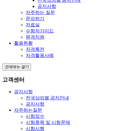
전국상의별 공지안내
공지사항
자주하는 질문
문의하기
자료실
수험자가이드
원격지원
활용현황
자격특전
자격활용사례
전체메뉴 열기
고객센터
공지사항
전국상의별 공지안내
공지사항
자주하는질문
시험접수
시험종목 및 시험문제
시험시행