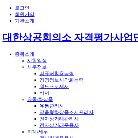
로그인
회원가입
기관소개
대한상공회의소 자격평가사업
종목소개
시험일정
사무정보
컴퓨터활용능력
경영정보시각화능력
워드프로세서
비서
유통/화장품
유통관리사
맞춤형화장품조제관리사
전자상거래관리사
전자상거래운용사
회계/세무