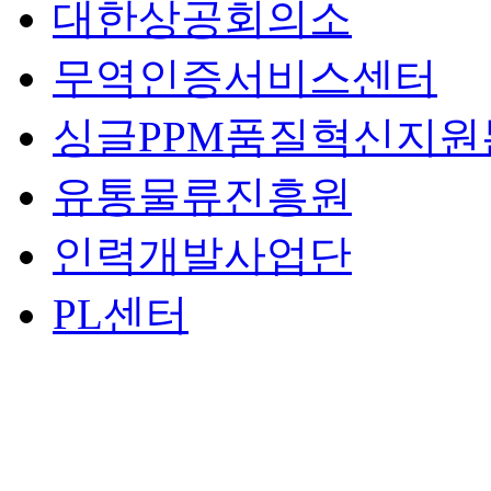
대한상공회의소
무역인증서비스센터
싱글PPM품질혁신지원
유통물류진흥원
인력개발사업단
PL센터