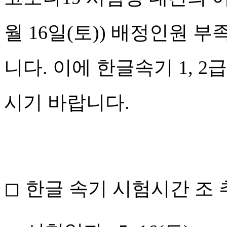
월
16
일
(
토
))
배정인원 부
니다
.
이에 한글속기
1, 2
급
시기 바랍니다
.
◻ 한글 속기 시험시간 조 추