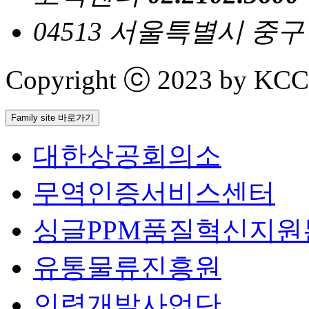
04513 서울특별시 중
Copyright ⓒ 2023 by KCCI 
Family site 바로가기
대한상공회의소
무역인증서비스센터
싱글PPM품질혁신지원
유통물류진흥원
인력개발사업단