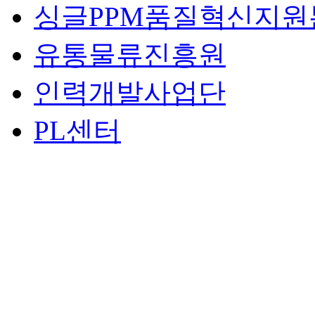
싱글PPM품질혁신지원
유통물류진흥원
인력개발사업단
PL센터