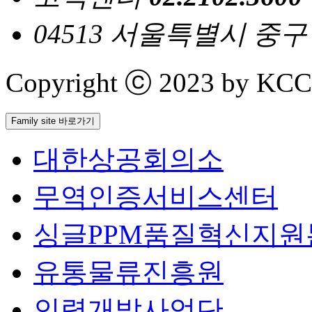
04513 서울특별시 중
Copyright ⓒ 2023 by KCCI 
Family site 바로가기
대한상공회의소
무역인증서비스센터
싱글PPM품질혁신지원
유통물류진흥원
인력개발사업단