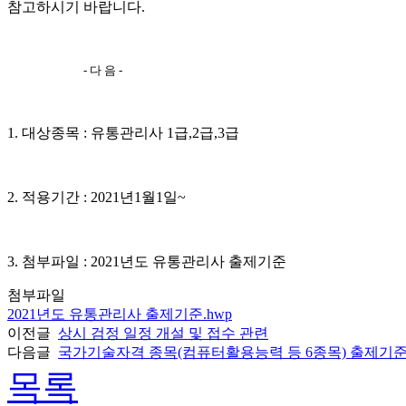
참고하시기 바랍니다
.
-
다 음
-
1.
대상종목
:
유통관리사
1
급
,2
급
,3
급
2.
적용기간
: 2021
년
1
월
1
일
~
3.
첨부파일
: 2021
년도 유통관리사 출제기준
첨부파일
2021년도 유통관리사 출제기준.hwp
이전글
상시 검정 일정 개설 및 접수 관련
다음글
국가기술자격 종목(컴퓨터활용능력 등 6종목) 출제기준 
목록