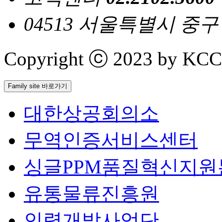
04513 서울특별시 중
Copyright ⓒ 2023 by KCCI 
Family site 바로가기
대한상공회의소
무역인증서비스센터
싱글PPM품질혁신지원
유통물류진흥원
인력개발사업단