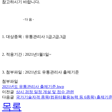
참고하시기 바랍니다
.
-
다 음
-
1.
대상종목
:
유통관리사
1
급
,2
급
,3
급
2.
적용기간
: 2021
년
1
월
1
일
~
3.
첨부파일
: 2021
년도 유통관리사 출제기준
첨부파일
2021년도 유통관리사 출제기준.hwp
이전글
상시 검정 일정 개설 및 접수 관련
다음글
국가기술자격 종목(컴퓨터활용능력 등 6종목) 출제기준 
목록