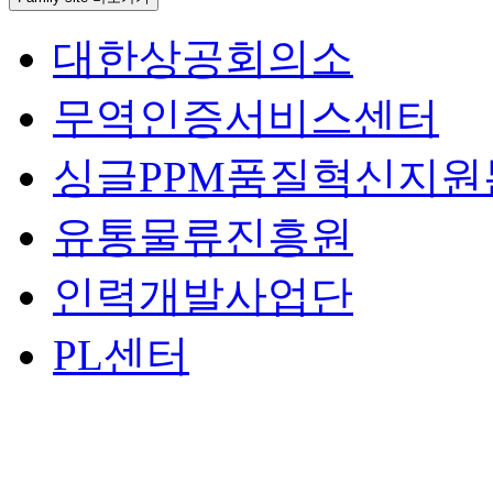
대한상공회의소
무역인증서비스센터
싱글PPM품질혁신지원
유통물류진흥원
인력개발사업단
PL센터