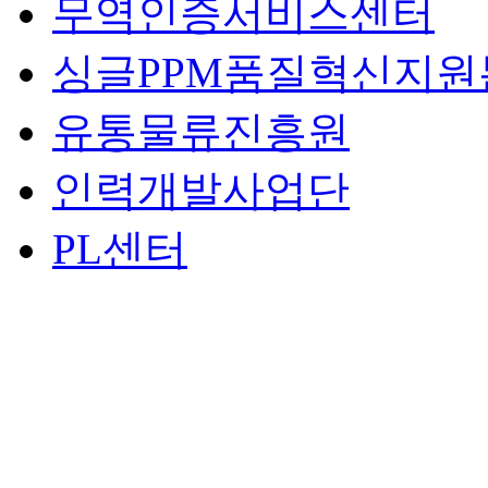
무역인증서비스센터
싱글PPM품질혁신지원
유통물류진흥원
인력개발사업단
PL센터