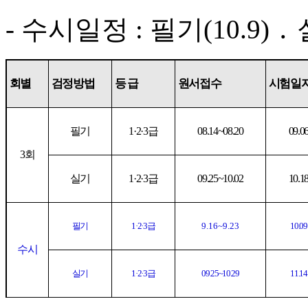
-
수시일정
:
필기
(10.9)
․
회별
검정방법
등 급
원서접수
시험일
필기
1·2·3
급
08.14~08.20
09.0
3
회
실기
1·2·3
급
09.25~10.02
10.1
필기
1·2·3
급
9.16~9.23
10.09
수시
실기
1·2·3
급
09.25~10.29
11.14