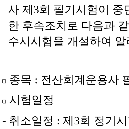
사 제
3
회 필기시험이 중
한 후속조치로 다음과 
수시시험을 개설하여 
종목
:
전산회계운용사 
시험일정
-
취소일정
:
제
3
회 정기시