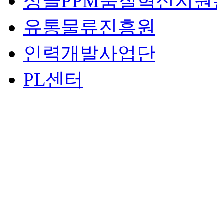
싱글PPM품질혁신지원
유통물류진흥원
인력개발사업단
PL센터