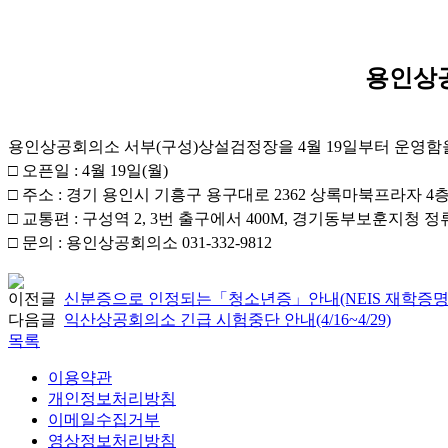
용인상공
용인상공회의소 서부(구성)상설검정장
을 4월 19일부터 운영
□ 오픈일 : 4월 19일(월)
□
주소 : 경기 용인시 기흥구 용구대로 2362 상록마북프라자 4
□
교통편 : 구성역 2, 3번 출구에서 400M, 경기동부보훈지청 정
□ 문의 : 용인상공회의소 031-332-9812
이전글
신분증으로 인정되는「청소년증」안내(NEIS 재학증명서
다음글
익산상공회의소 긴급 시험중단 안내(4/16~4/29)
목록
이용약관
개인정보처리방침
이메일수집거부
영상정보처리방침