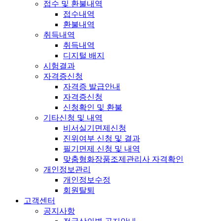
접수 및 환불내역
접수내역
환불내역
취득내역
취득내역
디지털 배지
시험결과
자격증신청
자격증 발급안내
자격증신청
신청확인 및 환불
기타신청 및 내역
비서실기면제신청
진위여부 신청 및 결과
필기면제 신청 및 내역
맞춤형화장품조제관리사 자격확인
개인정보관리
개인정보수정
회원탈퇴
고객센터
공지사항