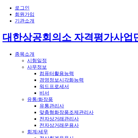
로그인
회원가입
기관소개
대한상공회의소 자격평가사업
종목소개
시험일정
사무정보
컴퓨터활용능력
경영정보시각화능력
워드프로세서
비서
유통/화장품
유통관리사
맞춤형화장품조제관리사
전자상거래관리사
전자상거래운용사
회계/세무