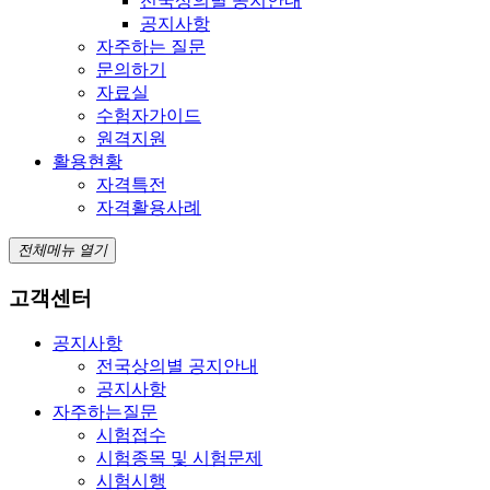
전국상의별 공지안내
공지사항
자주하는 질문
문의하기
자료실
수험자가이드
원격지원
활용현황
자격특전
자격활용사례
전체메뉴 열기
고객센터
공지사항
전국상의별 공지안내
공지사항
자주하는질문
시험접수
시험종목 및 시험문제
시험시행