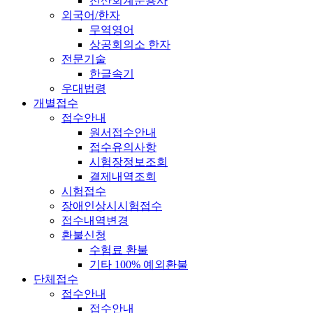
전산회계운용사
외국어/한자
무역영어
상공회의소 한자
전문기술
한글속기
우대법령
개별접수
접수안내
원서접수안내
접수유의사항
시험장정보조회
결제내역조회
시험접수
장애인상시시험접수
접수내역변경
환불신청
수험료 환불
기타 100% 예외환불
단체접수
접수안내
접수안내