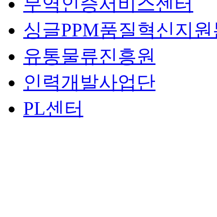
무역인증서비스센터
싱글PPM품질혁신지원
유통물류진흥원
인력개발사업단
PL센터