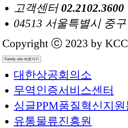
고객센터
02.2102.3600
04513 서울특별시 중
Copyright ⓒ 2023 by KCCI 
Family site 바로가기
대한상공회의소
무역인증서비스센터
싱글PPM품질혁신지원
유통물류진흥원