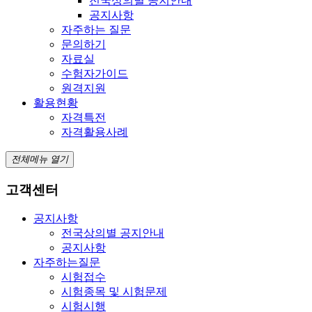
전국상의별 공지안내
공지사항
자주하는 질문
문의하기
자료실
수험자가이드
원격지원
활용현황
자격특전
자격활용사례
전체메뉴 열기
고객센터
공지사항
전국상의별 공지안내
공지사항
자주하는질문
시험접수
시험종목 및 시험문제
시험시행