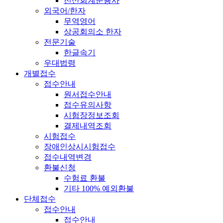
전산회계운용사
외국어/한자
무역영어
상공회의소 한자
전문기술
한글속기
우대법령
개별접수
접수안내
원서접수안내
접수유의사항
시험장정보조회
결제내역조회
시험접수
장애인상시시험접수
접수내역변경
환불신청
수험료 환불
기타 100% 예외환불
단체접수
접수안내
접수안내