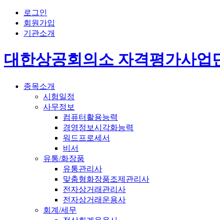
로그인
회원가입
기관소개
대한상공회의소 자격평가사업
종목소개
시험일정
사무정보
컴퓨터활용능력
경영정보시각화능력
워드프로세서
비서
유통/화장품
유통관리사
맞춤형화장품조제관리사
전자상거래관리사
전자상거래운용사
회계/세무