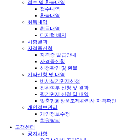
접수 및 환불내역
접수내역
환불내역
취득내역
취득내역
디지털 배지
시험결과
자격증신청
자격증 발급안내
자격증신청
신청확인 및 환불
기타신청 및 내역
비서실기면제신청
진위여부 신청 및 결과
필기면제 신청 및 내역
맞춤형화장품조제관리사 자격확인
개인정보관리
개인정보수정
회원탈퇴
고객센터
공지사항