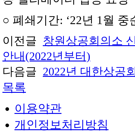
○
폐쇄기간
: ‘22
년
1
월 중
이전글
창원상공회의소 산
안내(2022년부터)
다음글
2022년 대한상
목록
이용약관
개인정보처리방침