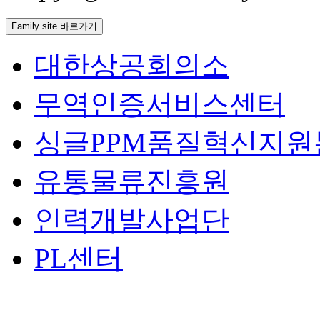
Family site 바로가기
대한상공회의소
무역인증서비스센터
싱글PPM품질혁신지원
유통물류진흥원
인력개발사업단
PL센터