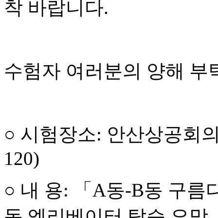
착 바랍니다
.
수험자 여러분의 양해 
○
시험장소
:
안산상공회
120)
○
내 용
:
「
A
동
-B
동 구름
동 엘리베이터 탑승 요망