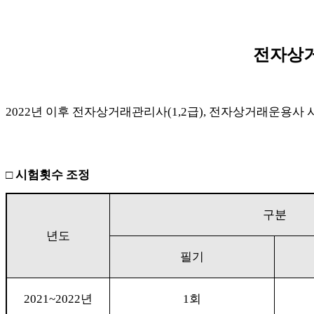
전자상거
2022
년 이후 전자상거래관리사
(1,2
급
),
전자상거래운용사 시
□
시험횟수 조정
구분
년도
필기
2021~2022
년
1
회