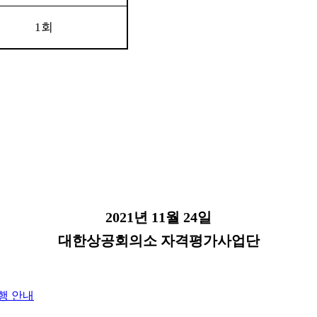
1
회
2021
년
11
월
24
일
대한상공회의소 자격평가사업단
시행 안내