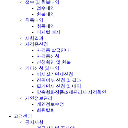
접수 및 환불내역
접수내역
환불내역
취득내역
취득내역
디지털 배지
시험결과
자격증신청
자격증 발급안내
자격증신청
신청확인 및 환불
기타신청 및 내역
비서실기면제신청
진위여부 신청 및 결과
필기면제 신청 및 내역
맞춤형화장품조제관리사 자격확인
개인정보관리
개인정보수정
회원탈퇴
고객센터
공지사항