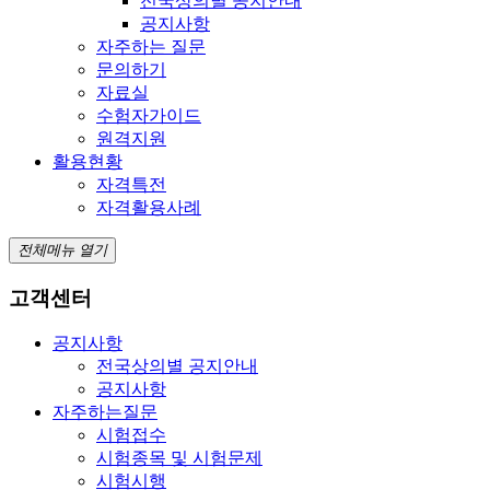
전국상의별 공지안내
공지사항
자주하는 질문
문의하기
자료실
수험자가이드
원격지원
활용현황
자격특전
자격활용사례
전체메뉴 열기
고객센터
공지사항
전국상의별 공지안내
공지사항
자주하는질문
시험접수
시험종목 및 시험문제
시험시행