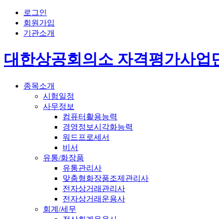
로그인
회원가입
기관소개
대한상공회의소 자격평가사업
종목소개
시험일정
사무정보
컴퓨터활용능력
경영정보시각화능력
워드프로세서
비서
유통/화장품
유통관리사
맞춤형화장품조제관리사
전자상거래관리사
전자상거래운용사
회계/세무