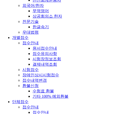
전산회계운용사
외국어/한자
무역영어
상공회의소 한자
전문기술
한글속기
우대법령
개별접수
접수안내
원서접수안내
접수유의사항
시험장정보조회
결제내역조회
시험접수
장애인상시시험접수
접수내역변경
환불신청
수험료 환불
기타 100% 예외환불
단체접수
접수안내
접수안내