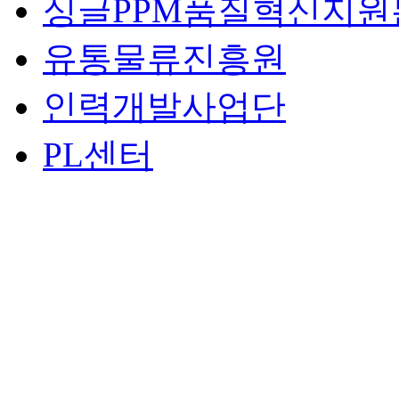
싱글PPM품질혁신지원
유통물류진흥원
인력개발사업단
PL센터