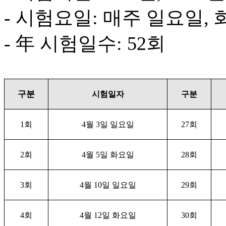
- 시험요일: 매주 일요일,
- 年 시험일수: 52회
구분
시험일자
구분
1
회
4
월
3
일 일요일
27
회
2
회
4
월
5
일 화요일
28
회
3
회
4
월
10
일 일요일
29
회
4
회
4
월
12
일 화요일
30
회