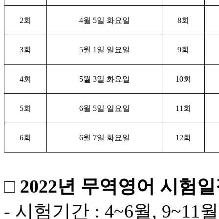
2
회
4
월
5
일 화요일
8
회
3
회
5
월
1
일 일요일
9
회
4
회
5
월
3
일 화요일
10
회
5
회
6
월
5
일 일요일
11
회
6
회
6
월
7
일 화요일
12
회
□ 2022년 무역영어 시험
- 시험기간 : 4~6월, 9~11월