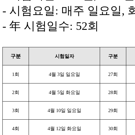
- 시험요일: 매주 일요일,
- 年 시험일수: 52회
구분
시험일자
구분
1
회
4
월
3
일 일요일
27
회
2
회
4
월
5
일 화요일
28
회
3
회
4
월
10
일 일요일
29
회
4
회
4
월
12
일 화요일
30
회