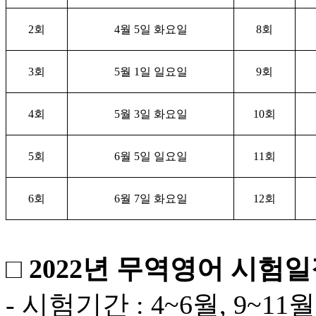
2
회
4
월
5
일 화요일
8
회
3
회
5
월
1
일 일요일
9
회
4
회
5
월
3
일 화요일
10
회
5
회
6
월
5
일 일요일
11
회
6
회
6
월
7
일 화요일
12
회
□ 2022년 무역영어 시험
- 시험기간 : 4~6월, 9~11월