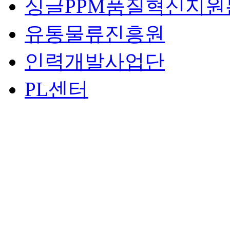
싱글PPM품질혁신지원
유통물류진흥원
인력개발사업단
PL센터